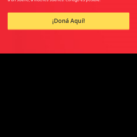
¡Doná Aquí!