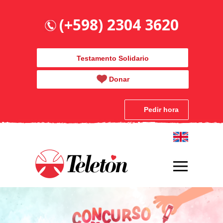
(+598) 2304 3620
Testamento Solidario
Donar
Pedir hora