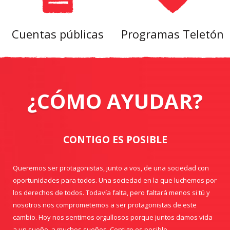
Cuentas públicas
Programas Teletón
¿CÓMO AYUDAR?
CONTIGO ES POSIBLE
Queremos ser protagonistas, junto a vos, de una sociedad con
oportunidades para todos. Una sociedad en la que luchemos por
los derechos de todos. Todavía falta, pero faltará menos si tú y
nosotros nos comprometemos a ser protagonistas de este
cambio. Hoy nos sentimos orgullosos porque juntos damos vida
a un sueño, a muchos sueños. Contigo es posible.