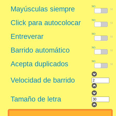
NO
Mayúsculas siempre
SI
NO
Click para autocolocar
SI
NO
Entreverar
SI
NO
Barrido automático
SI
NO
Acepta duplicados
SI
Velocidad de barrido
Tamaño de letra