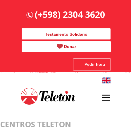
(+598) 2304 3620
Testamento Solidario
Donar
Pedir hora
CENTROS TELETON