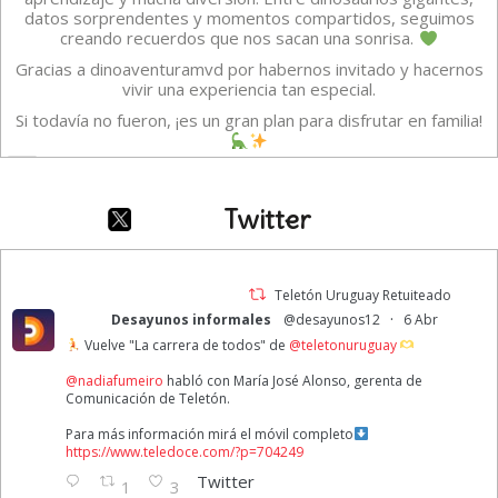
datos sorprendentes y momentos compartidos, seguimos
creando recuerdos que nos sacan una sonrisa.
Gracias a dinoaventuramvd por habernos invitado y hacernos
vivir una experiencia tan especial.
Si todavía no fueron, ¡es un gran plan para disfrutar en familia!
Vídeo
·
Ver en Facebook
Compartir
Twitter
TELETON URUGUAY
6 days ago
Teletón Uruguay Retuiteado
·
Desayunos informales
@desayunos12
6 Abr
A veces creemos que estar bien significa sentirnos felices todo
Vuelve "La carrera de todos" de
@teletonuruguay
el tiempo. Pero Intensamente nos recuerda que eso no es así.
Reconocer y gestionar las diferentes emociones nos permite
@nadiafumeiro
habló con María José Alonso, gerenta de
lograr una buena salud emocional.
Comunicación de Teletón.
1ro de agosto | Día Mundial de la Alegría
Para más información mirá el móvil completo
https://www.teledoce.com/?p=704249
Foto
Twitter
1
3
·