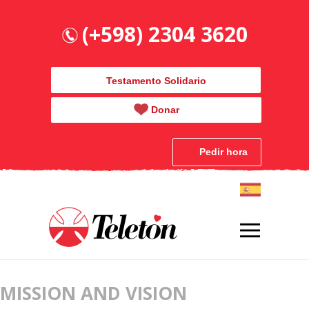
(+598) 2304 3620
Testamento Solidario
Donar
Pedir hora
MISSION AND VISION