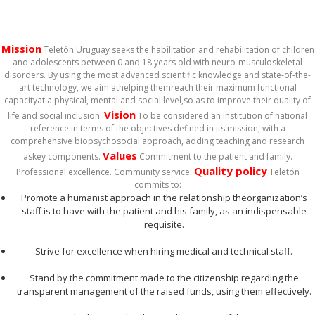
Mission
Teletón Uruguay seeks the habilitation and rehabilitation of children
and adolescents between 0 and 18 years old with neuro-musculoskeletal
disorders. By using the most advanced scientific knowledge and state-of-the-
art technology, we aim athelping themreach their maximum functional
capacityat a physical, mental and social level,so as to improve their quality of
Vision
life and social inclusion.
To be considered an institution of national
reference in terms of the objectives defined in its mission, with a
comprehensive biopsychosocial approach, adding teaching and research
Values
askey components.
Commitment to the patient and family.
Quality policy
Professional excellence. Community service.
Teletón
commits to:
Promote a humanist approach in the relationship theorganization’s
staff is to have with the patient and his family, as an indispensable
requisite.
Strive for excellence when hiring medical and technical staff.
Stand by the commitment made to the citizenship regarding the
transparent management of the raised funds, using them effectively.