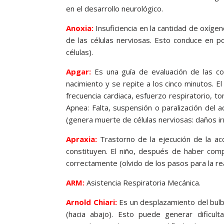
en el desarrollo neurológico.
Anoxia:
Insuficiencia en la cantidad de oxíg
de las células nerviosas. Esto conduce en p
células).
Apgar:
Es una guía de evaluación de las con
nacimiento y se repite a los cinco minutos. E
frecuencia cardiaca, esfuerzo respiratorio, tono
Apnea: Falta, suspensión o paralización del a
(genera muerte de células nerviosas: daños ir
Apraxia:
Trastorno de la ejecución de la a
constituyen. El niño, después de haber comp
correctamente (olvido de los pasos para la rea
ARM:
Asistencia Respiratoria Mecánica.
Arnold Chiari:
Es un desplazamiento del bulb
(hacia abajo). Esto puede generar dificult