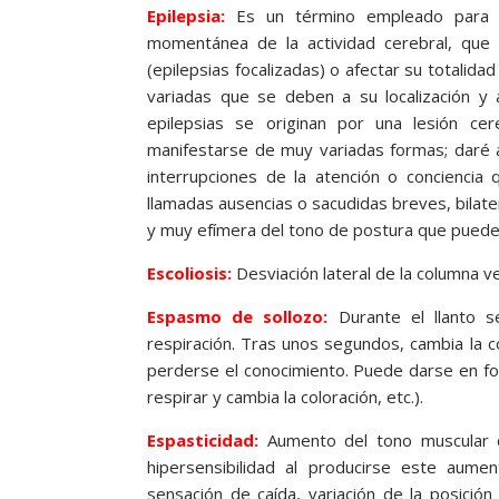
Epilepsia:
Es un término empleado para de
momentánea de la actividad cerebral, que 
(epilepsias focalizadas) o afectar su totalid
variadas que se deben a su localización y
epilepsias se originan por una lesión cer
manifestarse de muy variadas formas; daré 
interrupciones de la atención o concienci
llamadas ausencias o sacudidas breves, bilat
y muy efímera del tono de postura que puede 
Escoliosis:
Desviación lateral de la columna v
Espasmo de sollozo:
Durante el llanto 
respiración. Tras unos segundos, cambia la co
perderse el conocimiento. Puede darse en for
respirar y cambia la coloración, etc.).
Espasticidad:
Aumento del tono muscular de
hipersensibilidad al producirse este aume
sensación de caída, variación de la posició