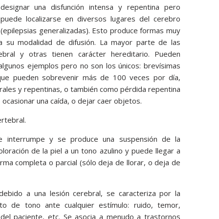
signar una disfunción intensa y repentina pero
puede localizarse en diversos lugares del cerebro
ad (epilepsias generalizadas). Esto produce formas muy
 a su modalidad de difusión. La mayor parte de las
ebral y otras tienen carácter hereditario. Pueden
algunos ejemplos pero no son los únicos: brevísimas
a que pueden sobrevenir más de 100 veces por día,
erales y repentinas, o también como pérdida repentina
ocasionar una caída, o dejar caer objetos.
ertebral.
se interrumpe y se produce una suspensión de la
loración de la piel a un tono azulino y puede llegar a
ma completa o parcial (sólo deja de llorar, o deja de
bido a una lesión cerebral, se caracteriza por la
nto de tono ante cualquier estímulo: ruido, temor,
n del paciente, etc. Se asocia a menudo a trastornos