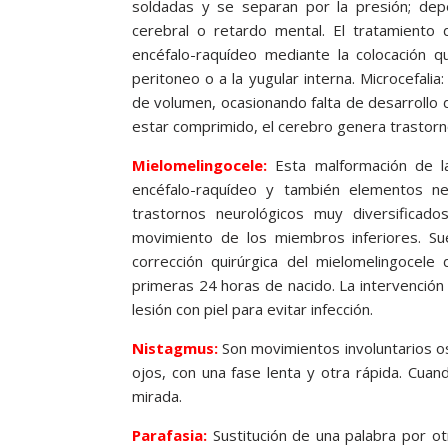
soldadas y se separan por la presión; dep
cerebral o retardo mental. El tratamiento d
encéfalo-raquídeo mediante la colocación qu
peritoneo o a la yugular interna. Microcefal
de volumen, ocasionando falta de desarrollo 
estar comprimido, el cerebro genera trastorno
Mielomelingocele:
Esta malformación de l
encéfalo-raquídeo y también elementos ne
trastornos neurológicos muy diversificados
movimiento de los miembros inferiores. Sue
corrección quirúrgica del mielomelingocele
primeras 24 horas de nacido. La intervención 
lesión con piel para evitar infección.
Nistagmus:
Son movimientos involuntarios osc
ojos, con una fase lenta y otra rápida. Cuan
mirada.
Parafasia:
Sustitución de una palabra por ot