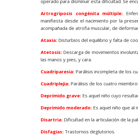
operado para disminuir esta dificultad. Se e
Artrogriposis congénita múltiple:
Enfer
manifiesta desde el nacimiento por la presenc
acompañada de atrofia muscular, de deformac
Ataxia:
Disturbios del equilibrio y falta de c
Atetosis:
Descarga de movimientos involuntar
las manos y pies, y cara.
Cuadriparesia:
Parálisis incompleta de los c
Cuadriplejia:
Parálisis de los cuatro miembro
Deprimido grave:
Es aquel niño cuyo result
Deprimido moderado:
Es aquel niño que al
Disartria:
Dificultad en la articulación de la pa
Disfagias:
Trastornos deglutorios.