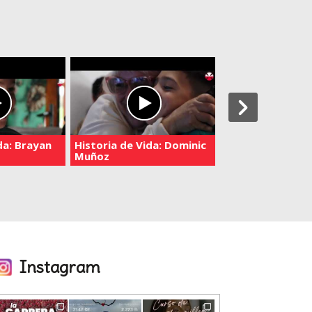
da: Brayan
Historia de Vida: Dominic
Historia de vida
Muñoz
Lescano
Instagram