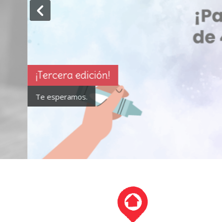
Guía para la Promoción de la Ed
¡Ingresá y descargala!