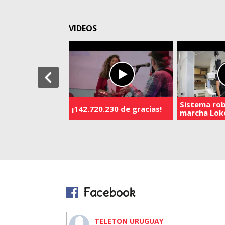
VIDEOS
Sistema rob
¡142.720.230 de gracias!
marcha Lo
Facebook
TELETON URUGUAY