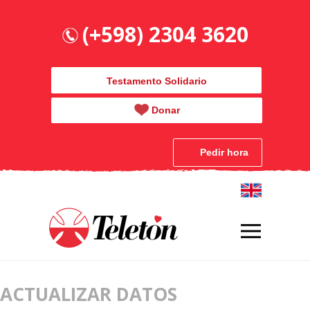
(+598) 2304 3620
Testamento Solidario
Donar
Pedir hora
ACTUALIZAR DATOS