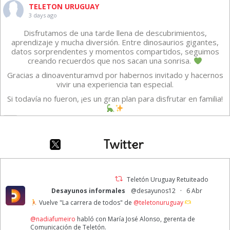
TELETON URUGUAY
3 days ago
Disfrutamos de una tarde llena de descubrimientos,
aprendizaje y mucha diversión. Entre dinosaurios gigantes,
datos sorprendentes y momentos compartidos, seguimos
creando recuerdos que nos sacan una sonrisa.
Gracias a dinoaventuramvd por habernos invitado y hacernos
vivir una experiencia tan especial.
Si todavía no fueron, ¡es un gran plan para disfrutar en familia!
Vídeo
·
Ver en Facebook
Compartir
Twitter
TELETON URUGUAY
1 week ago
Teletón Uruguay Retuiteado
·
Desayunos informales
@desayunos12
6 Abr
A veces creemos que estar bien significa sentirnos felices todo
Vuelve "La carrera de todos" de
@teletonuruguay
el tiempo. Pero Intensamente nos recuerda que eso no es así.
Reconocer y gestionar las diferentes emociones nos permite
@nadiafumeiro
habló con María José Alonso, gerenta de
lograr una buena salud emocional.
Comunicación de Teletón.