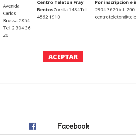
Centro Teleton Fray
Por inscripcion e 
Avenida
Bentos
Zorrilla 1484Tel:
2304 3620 int. 200
Carlos
4562 1910
centroteleton@tele
Brussa 2854
Tel: 2 304 36
20
Facebook