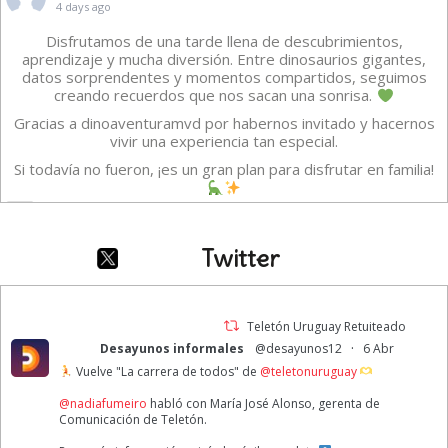
4 days ago
Disfrutamos de una tarde llena de descubrimientos,
aprendizaje y mucha diversión. Entre dinosaurios gigantes,
datos sorprendentes y momentos compartidos, seguimos
creando recuerdos que nos sacan una sonrisa.
Gracias a dinoaventuramvd por habernos invitado y hacernos
vivir una experiencia tan especial.
Si todavía no fueron, ¡es un gran plan para disfrutar en familia!
Vídeo
·
Ver en Facebook
Compartir
Twitter
TELETON URUGUAY
1 week ago
Teletón Uruguay Retuiteado
·
Desayunos informales
@desayunos12
6 Abr
A veces creemos que estar bien significa sentirnos felices todo
Vuelve "La carrera de todos" de
@teletonuruguay
el tiempo. Pero Intensamente nos recuerda que eso no es así.
Reconocer y gestionar las diferentes emociones nos permite
@nadiafumeiro
habló con María José Alonso, gerenta de
lograr una buena salud emocional.
Comunicación de Teletón.