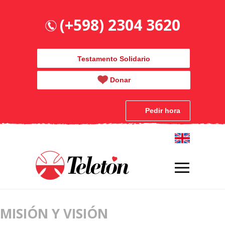
(+598) 2304 3620
Testamento Solidario
Donar
Pedir hora
MISIÓN Y VISIÓN