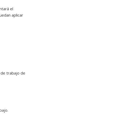
ntará el
uedan aplicar
o de trabajo de
abajo.