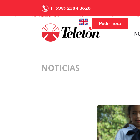
(+598) 2304 3620
Pedir hora
N
NOTICIAS