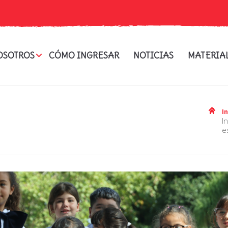
OSOTROS
CÓMO INGRESAR
NOTICIAS
MATERIA
I
inscripciones abiertas taller “aula sin barreras:
e