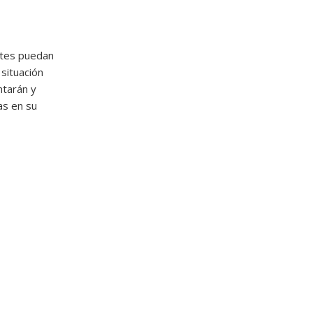
ntes puedan
 situación
ntarán y
as en su