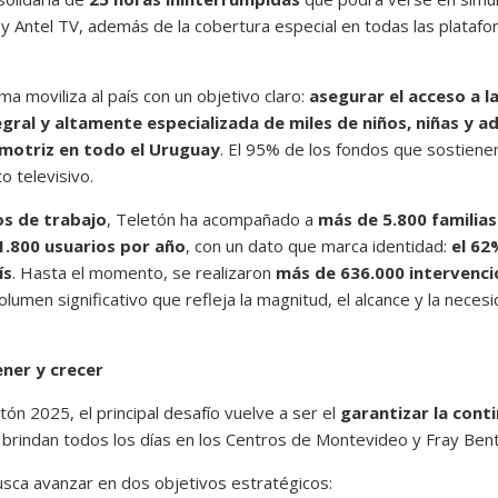
2 y Antel TV, además de la cobertura especial en todas las platafo
a moviliza al país con un objetivo claro:
asegurar el acceso a l
egral y altamente especializada de miles de niños, niñas y 
motriz en todo el Uruguay
. El 95% de los fondos que sostiene
o televisivo.
os de trabajo
, Teletón ha acompañado a
más de 5.800 familias
1.800 usuarios por año
, con un dato que marca identidad:
el 62
ís
. Hasta el momento, se realizaron
más de 636.000 intervenci
volumen significativo que refleja la magnitud, el alcance y la neces
ner y crecer
ón 2025, el principal desafío vuelve a ser el
garantizar la conti
brindan todos los días en los Centros de Montevideo y Fray Ben
sca avanzar en dos objetivos estratégicos: