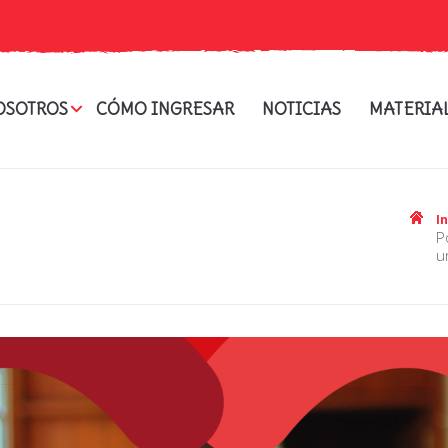
OSOTROS
CÓMO INGRESAR
NOTICIAS
MATERIA
I
poné el corazón: este 7 y 8 de noviembre
u