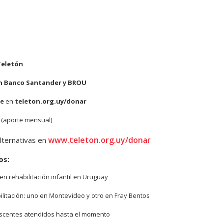
Teletón
n Banco Santander y BROU
ne
en
teleton.org.uy/donar
(aporte mensual)
www.teleton.org.uy/donar
lternativas en
os:
en rehabilitación infantil en Uruguay
ilitación: uno en Montevideo y otro en Fray Bentos
escentes atendidos hasta el momento