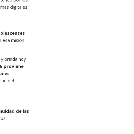
rmas digitales
a
adolescentes
n esa misión
y brinda hoy
% proviene
ones
idad del
nuidad de las
tos.