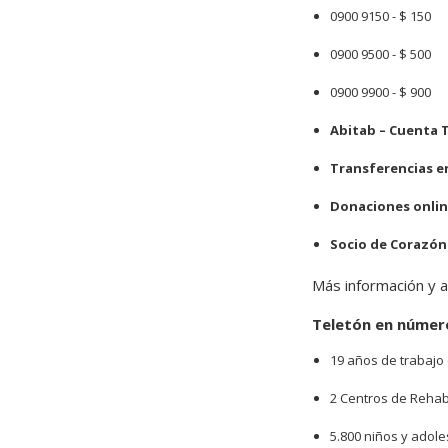
0900 9150 - $ 150
0900 9500 - $ 500
0900 9900 - $ 900
Abitab – Cuenta 
Transferencias e
Donaciones onli
Socio de Corazón
Más información y a
Teletón en númer
19 años de trabajo 
2 Centros de Rehab
5.800 niños y adol