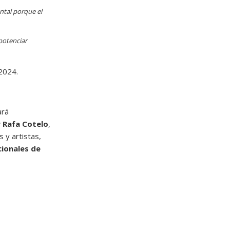
tal porque el
 potenciar
2024.
ará
y Rafa Cotelo
,
 y artistas,
cionales de