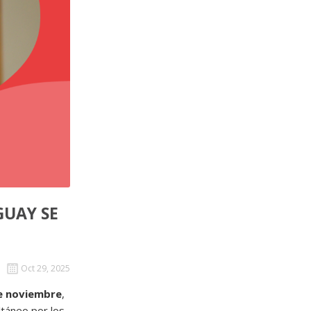
GUAY SE
Oct 29, 2025
de noviembre
,
táneo por los