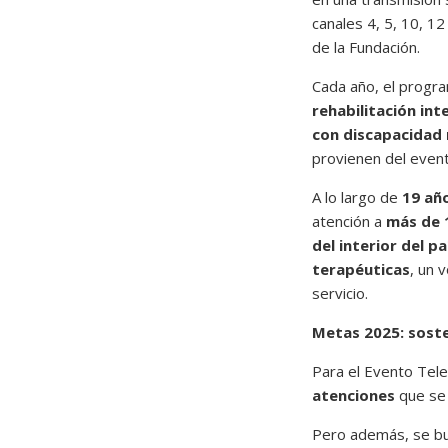
canales 4, 5, 10, 1
de la Fundación.
Cada año, el program
rehabilitación int
con discapacidad 
provienen del event
A lo largo de
19 añ
atención a
más de 
del interior del pa
terapéuticas
, un 
servicio.
Metas 2025: soste
Para el Evento Telet
atenciones
que se 
Pero además, se bu