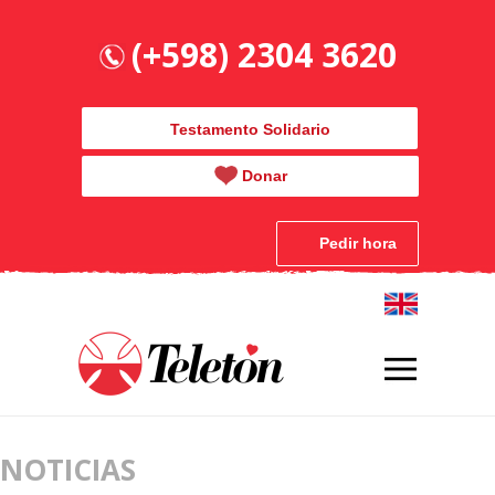
(+598) 2304 3620
Testamento Solidario
Donar
Pedir hora
NOTICIAS