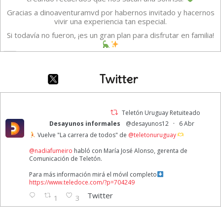
Gracias a dinoaventuramvd por habernos invitado y hacernos
vivir una experiencia tan especial.
Si todavía no fueron, ¡es un gran plan para disfrutar en familia!
Vídeo
·
Ver en Facebook
Compartir
Twitter
TELETON URUGUAY
1 week ago
Teletón Uruguay Retuiteado
·
Desayunos informales
@desayunos12
6 Abr
A veces creemos que estar bien significa sentirnos felices todo
Vuelve "La carrera de todos" de
@teletonuruguay
el tiempo. Pero Intensamente nos recuerda que eso no es así.
Reconocer y gestionar las diferentes emociones nos permite
@nadiafumeiro
habló con María José Alonso, gerenta de
lograr una buena salud emocional.
Comunicación de Teletón.
1ro de agosto | Día Mundial de la Alegría
Para más información mirá el móvil completo
https://www.teledoce.com/?p=704249
Foto
Twitter
1
3
·
Ver en Facebook
Compartir