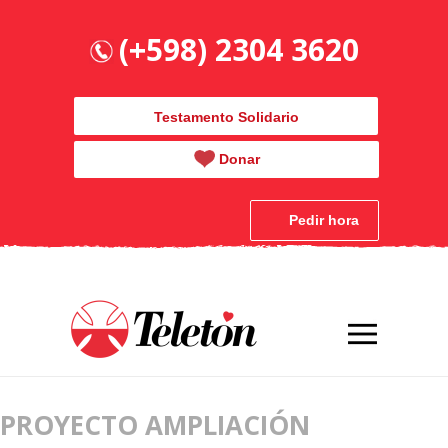
(+598) 2304 3620
Testamento Solidario
Donar
Pedir hora
PROYECTO AMPLIACIÓN