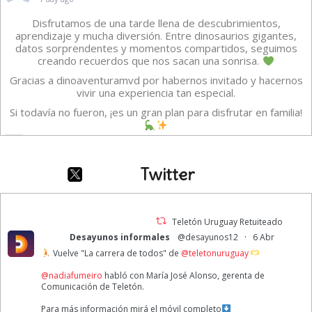
Disfrutamos de una tarde llena de descubrimientos,
aprendizaje y mucha diversión. Entre dinosaurios gigantes,
datos sorprendentes y momentos compartidos, seguimos
creando recuerdos que nos sacan una sonrisa.
Gracias a dinoaventuramvd por habernos invitado y hacernos
vivir una experiencia tan especial.
Si todavía no fueron, ¡es un gran plan para disfrutar en familia!
Vídeo
·
Ver en Facebook
Compartir
Twitter
TELETON URUGUAY
6 days ago
Teletón Uruguay Retuiteado
·
Desayunos informales
@desayunos12
6 Abr
A veces creemos que estar bien significa sentirnos felices todo
Vuelve "La carrera de todos" de
@teletonuruguay
el tiempo. Pero Intensamente nos recuerda que eso no es así.
Reconocer y gestionar las diferentes emociones nos permite
@nadiafumeiro
habló con María José Alonso, gerenta de
lograr una buena salud emocional.
Comunicación de Teletón.
1ro de agosto | Día Mundial de la Alegría
Para más información mirá el móvil completo