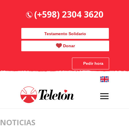
(+598) 2304 3620
Testamento Solidario
Donar
Pedir hora
NOTICIAS