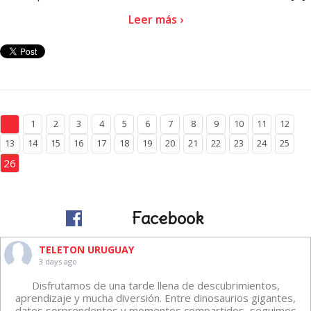
Leer más ›
1
2
3
4
5
6
7
8
9
10
11
12
13
14
15
16
17
18
19
20
21
22
23
24
25
26
Facebook
TELETON URUGUAY
3 days ago
Disfrutamos de una tarde llena de descubrimientos,
aprendizaje y mucha diversión. Entre dinosaurios gigantes,
datos sorprendentes y momentos compartidos, seguimos