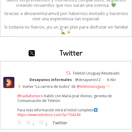
creando recuerdos que nos sacan una sonrisa.
Gracias a dinoaventuramvd por habernos invitado y hacernos
vivir una experiencia tan especial.
Si todavía no fueron, ¡es un gran plan para disfrutar en familia!
Vídeo
·
Ver en Facebook
Compartir
Twitter
TELETON URUGUAY
1 week ago
Teletón Uruguay Retuiteado
·
Desayunos informales
@desayunos12
6 Abr
A veces creemos que estar bien significa sentirnos felices todo
Vuelve "La carrera de todos" de
@teletonuruguay
el tiempo. Pero Intensamente nos recuerda que eso no es así.
Reconocer y gestionar las diferentes emociones nos permite
@nadiafumeiro
habló con María José Alonso, gerenta de
lograr una buena salud emocional.
Comunicación de Teletón.
1ro de agosto | Día Mundial de la Alegría
Para más información mirá el móvil completo
https://www.teledoce.com/?p=704249
Foto
Twitter
1
3
·
Ver en Facebook
Compartir