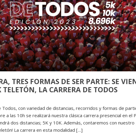
A, TRES FORMAS DE SER PARTE: SE VIEN
6K TELETÓN, LA CARRERA DE TODOS
e Todos, con variedad de distancias, recorridos y formas de partic
e a las 10h se realizará nuestra clásica carrera presencial en el
ndrá dos distancias; 5K y 10K. Además, contaremos con nuestro
Teletón! La carrera en esta modalidad […]