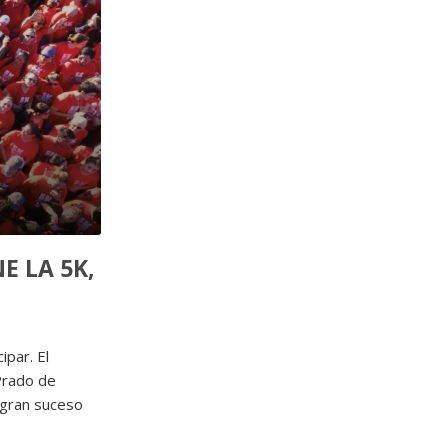
E LA 5K,
ipar. El
 Prado de
 gran suceso