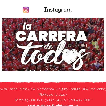
·
Teletón Uruguay
@teletonuruguay
24 Mar
TELETON URUGUAY
Instagram
No es solo una carrera
3 weeks ago
Es ser parte de algo más grande.
Seguimos promoviendo una educación más inclusiva
Es compartir, superarse... y ayudar.
Es seguir acompañando a miles de niños y niñas en su proceso de
Hoy renovamos nuestro convenio marco de cooperación con
rehabilitación.
ANEP Uruguay, con el objetivo de seguir generando
conocimientos, herramientas y buenas prácticas que
El 12 de abril, tu participación hace la diferencia
favorezcan la inclusión educativa de niños, niñas y adolescentes
con discapacidad.
Inscripciones en
https://www.teleton.org.uy/lacarreradetodos
Este acuerdo nos permitirá impulsar acciones conjuntas de
capacitación, investigación y asesoramiento téc
...
Ver más
Twitter
6
6
Foto
¡Eso es todo! No hay más tweets que cargar
·
Ver en Facebook
Compartir
Share
Follow
TELETON URUGUAY
3 weeks ago
Avda. Carlos Brussa 2854 - Montevideo - Uruguay • Zorrilla 1484, Fray Bentos,
Promesa cumplida
Río Negro - Uruguay
Tels: (598) 2304-3620 • (598) 2304-3622 • (598) 4562 1910 •
Inauguramos el Laboratorio de Realidad Virtual del Centro
Teletón Fray Bentos, una nueva herramienta para fortalecer
centroteleton@teleton.org.uy