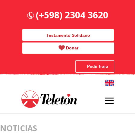
(+598) 2304 3620
Testamento Solidario
Donar
Pedir hora
NOTICIAS